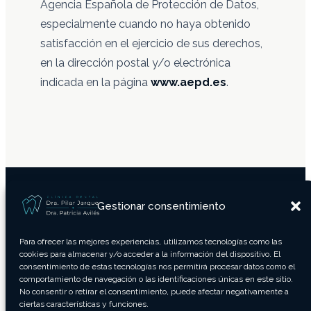
Agencia Española de Protección de Datos,
especialmente cuando no haya obtenido
satisfacción en el ejercicio de sus derechos,
en la dirección postal y/o electrónica
indicada en la página
www.aepd.es
.
Gestionar consentimiento
Para ofrecer las mejores experiencias, utilizamos tecnologías como las
cookies para almacenar y/o acceder a la información del dispositivo. El
consentimiento de estas tecnologías nos permitirá procesar datos como el
Aviso Legal
comportamiento de navegación o las identificaciones únicas en este sitio.
No consentir o retirar el consentimiento, puede afectar negativamente a
Política de Privacidad
ciertas características y funciones.