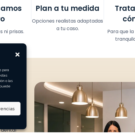
icamos
Plan a tu medida
Trat
ro
có
Opciones realistas adaptadas
a tu caso.
 ni prisas.
Para que la
tranquil
s para
estas
ón o las
, puede
risas
ta
rencias
 dental