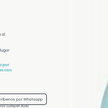
 al
lugar
a por
es con
críbenos por Whatsapp
emos cualquier duda.