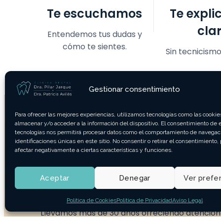
Te escuchamos
Te expl
cla
Entendemos tus dudas y
cómo te sientes.
Sin tecnicismos
Gestionar consentimiento
Para ofrecer las mejores experiencias, utilizamos tecnologías como las cookie
almacenar y/o acceder a la información del dispositivo. El consentimiento de 
tecnologías nos permitirá procesar datos como el comportamiento de navegaci
TU DENTISTA DE CONFIANZA EN
identificaciones únicas en este sitio. No consentir o retirar el consentimiento
MASSAMAGRELL
afectar negativamente a ciertas características y funciones.
Desde 1996 cuidando son
en Massamagrell y l´Hor
Aceptar
Denegar
Ver prefe
Nord
Politica de Cookies
Politica de Privacidad
Aviso Legal
Llevamos más de 30 años ofreciendo atención