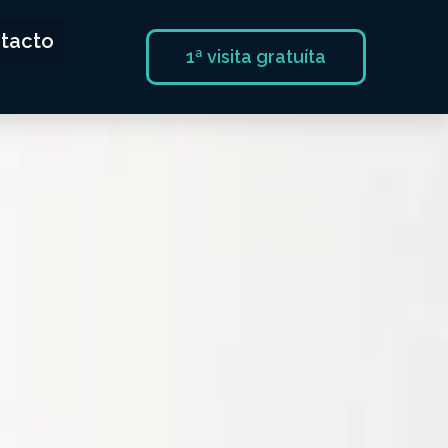
tacto
1ª visita gratuíta