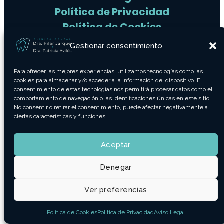
Política de Privacidad
Política de Cookies
f
◎
Gestionar consentimiento
Para ofrecer las mejores experiencias, utilizamos tecnologías como las
cookies para almacenar y/o acceder a la información del dispositivo. El
©
2026
Clínica Dental Pilar Jarque. Todos los derechos
consentimiento de estas tecnologías nos permitirá procesar datos como el
reservados.
comportamiento de navegación o las identificaciones únicas en este sitio.
No consentir o retirar el consentimiento, puede afectar negativamente a
ciertas características y funciones.
Aceptar
Denegar
Ver preferencias
Politica de Cookies
Politica de Privacidad
Aviso Legal