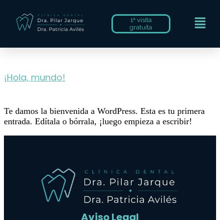
1ª visita
gratuíta
¡Hola, mundo!
Te damos la bienvenida a WordPress. Esta es tu primera
entrada. Edítala o bórrala, ¡luego empieza a escribir!
Aviso Legal